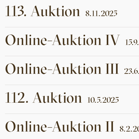
113
.
Auktion
8.11.2025
Online-Auktion
IV
15.9
Online-Auktion
III
23.6
112
.
Auktion
10.5.2025
Online-Auktion
II
8.2.2