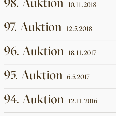
98
.
Auktion
10.11.2018
97
.
Auktion
12.5.2018
96
.
Auktion
18.11.2017
95
.
Auktion
6.5.2017
94
.
Auktion
12.11.2016