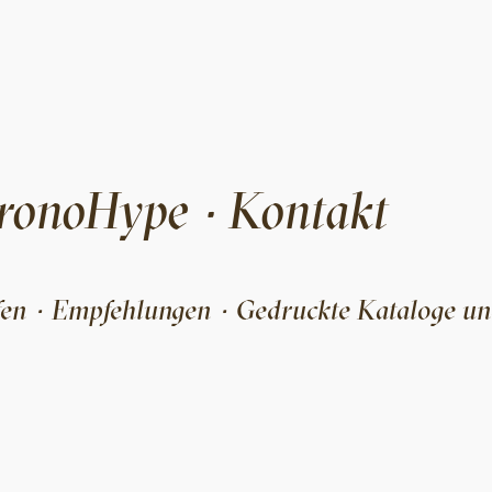
ronoHype
Kontakt
·
fen
Empfehlungen
Gedruckte Kataloge un
·
·