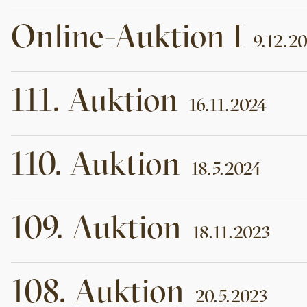
Online-Auktion
I
9.12.2
111
.
Auktion
16.11.2024
110
.
Auktion
18.5.2024
109
.
Auktion
18.11.2023
108
.
Auktion
20.5.2023