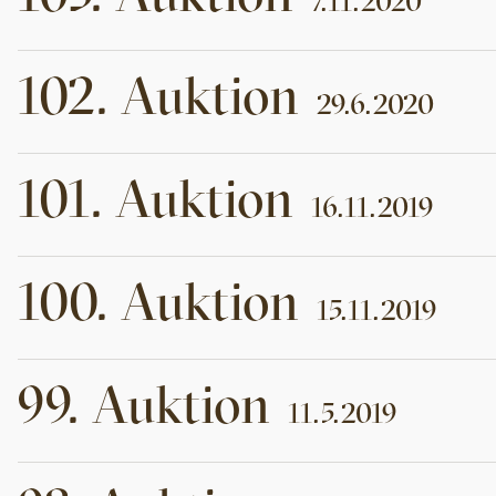
7.11.2020
102
.
Auktion
29.6.2020
101
.
Auktion
16.11.2019
100
.
Auktion
15.11.2019
99
.
Auktion
11.5.2019