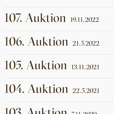
107
.
Auktion
19.11.2022
106
.
Auktion
21.5.2022
105
.
Auktion
13.11.2021
104
.
Auktion
22.5.2021
103
.
Auktion