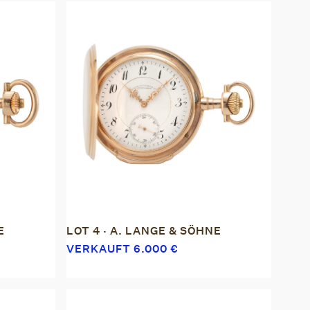
E
LOT 4 · A. LANGE & SÖHNE
VERKAUFT
6.000
€