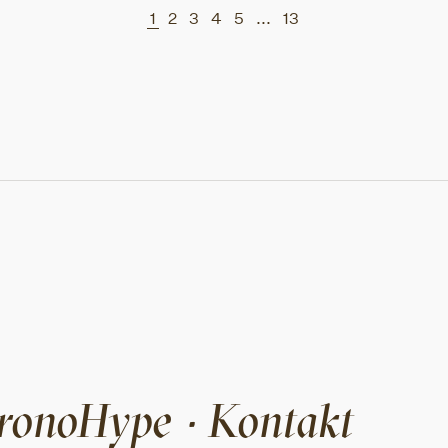
1
2
3
4
5
...
13
ronoHype
Kontakt
·