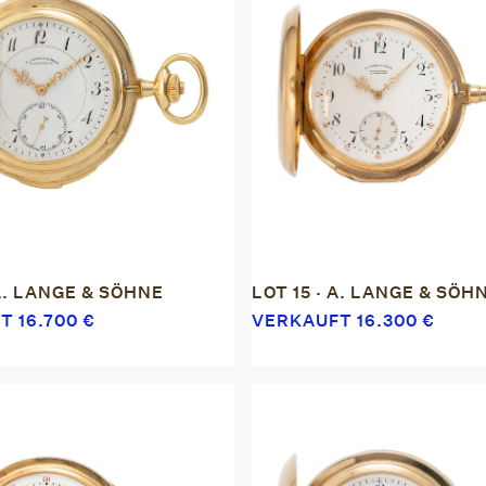
 A. LANGE & SÖHNE
LOT 15 · A. LANGE & SÖH
FT
16.700
€
VERKAUFT
16.300
€