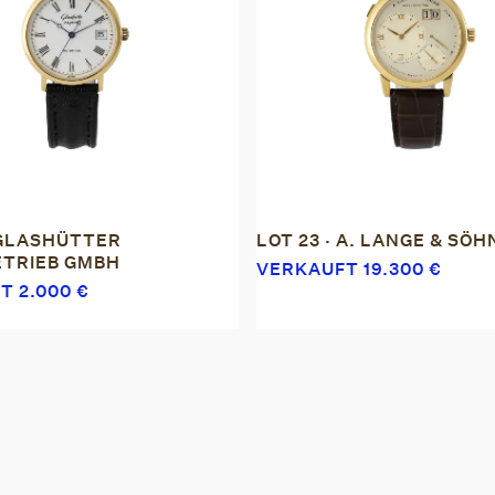
 GLASHÜTTER
LOT 23 · A. LANGE & SÖH
TRIEB GMBH
VERKAUFT
19.300
€
FT
2.000
€