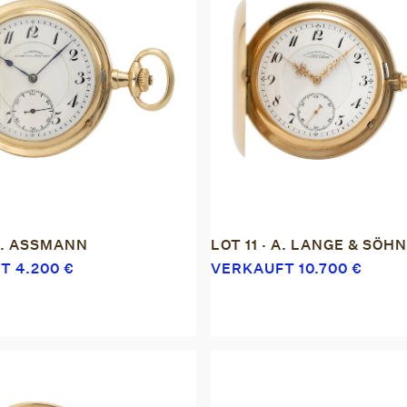
 J. ASSMANN
LOT 11 · A. LANGE & SÖH
FT
4.200
€
VERKAUFT
10.700
€