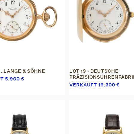
 A. LANGE & SÖHNE
LOT 19 · DEUTSCHE
PRÄZISIONSUHRENFABRI
FT
5.900
€
VERKAUFT
16.300
€