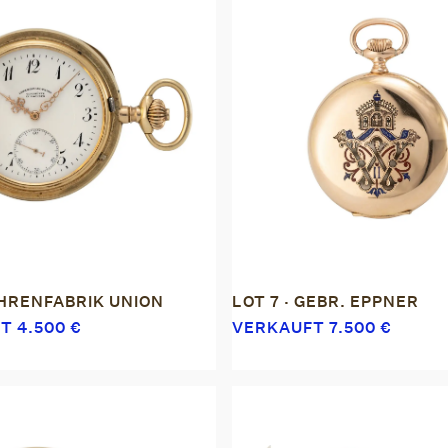
UHRENFABRIK UNION
LOT 7 · GEBR. EPPNER
FT
4.500
€
VERKAUFT
7.500
€