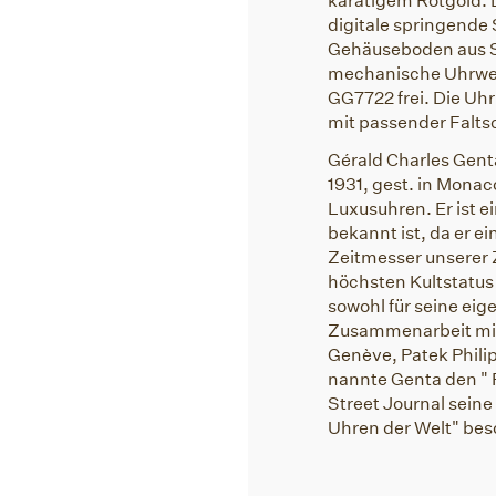
karätigem Rotgold. 
digitale springende
Gehäuseboden aus Sa
mechanische Uhrwer
GG7722 frei. Die Uh
mit passender Faltsc
Gérald Charles Genta
1931, gest. in Monac
Luxusuhren. Er ist 
bekannt ist, da er 
Zeitmesser unserer 
höchsten Kultstatus
sowohl für seine eig
Zusammenarbeit mit
Genève, Patek Phili
nannte Genta den " 
Street Journal seine
Uhren der Welt" bes