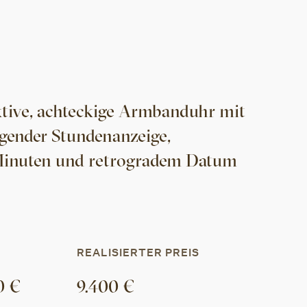
ktive, achteckige Armbanduhr mit
ngender Stundenanzeige,
Minuten und retrogradem Datum
REALISIERTER PREIS
0
€
9.400
€