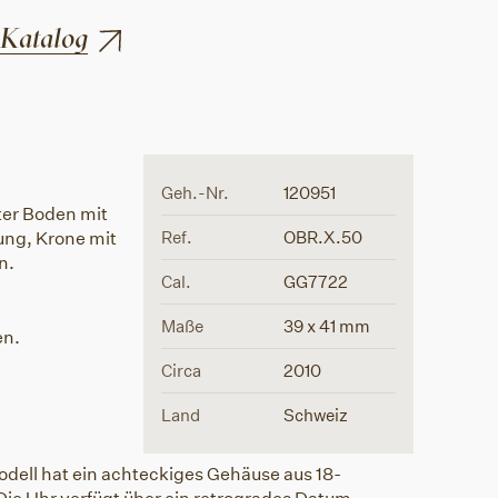
 Katalog
Geh.-Nr.
120951
er Boden mit
Ref.
OBR.X.50
ng, Krone mit
n.
Cal.
GG7722
Maße
39 x 41 mm
en.
Circa
2010
Land
Schweiz
dell hat ein achteckiges Gehäuse aus 18-