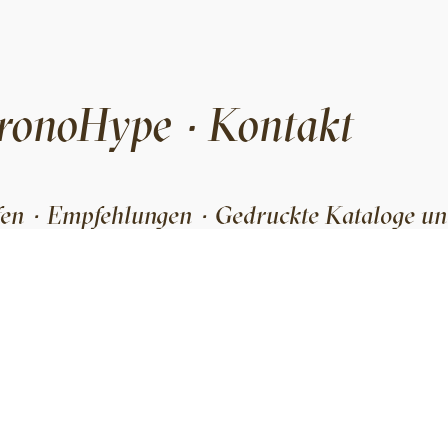
ronoHype
Kontakt
·
fen
Empfehlungen
Gedruckte Kataloge un
·
·