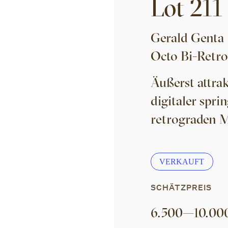
Lot
211
Gerald Genta
Octo Bi-Retro
Äußerst attra
digitaler spri
retrograden 
VERKAUFT
SCHÄTZPREIS
6.500
—
10.00