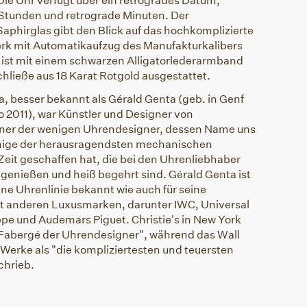
Die Uhr verfügt über ein retrogrades Datum,
 Stunden und retrograde Minuten. Der
phirglas gibt den Blick auf das hochkomplizierte
k mit Automatikaufzug des Manufakturkalibers
r ist mit einem schwarzen Alligatorlederarmband
hließe aus 18 Karat Rotgold ausgestattet.
, besser bekannt als Gérald Genta (geb. in Genf
o 2011), war Künstler und Designer von
einer der wenigen Uhrendesigner, dessen Name uns
einige der herausragendsten mechanischen
Zeit geschaffen hat, die bei den Uhrenliebhaber
 genießen und heiß begehrt sind. Gérald Genta ist
ene Uhrenlinie bekannt wie auch für seine
 anderen Luxusmarken, darunter IWC, Universal
ppe und Audemars Piguet. Christie's in New York
Fabergé der Uhrendesigner", während das Wall
 Werke als "die kompliziertesten und teuersten
chrieb.