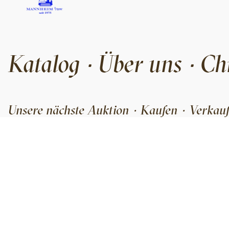
Katalog
Über uns
Ch
·
·
Unsere nächste Auktion
Kaufen
Verkau
·
·
Friedrichsplatz 19
Büro
+49 621 3288650