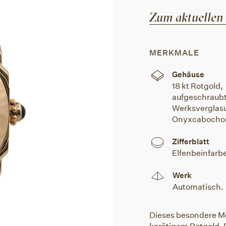
Zum aktuellen
MERKMALE
Gehäuse
18 kt Rotgold,
aufgeschraubt
Werksverglasu
Onyxcabocho
Zifferblatt
Elfenbeinfarb
Werk
Automatisch.
Dieses besondere Mo